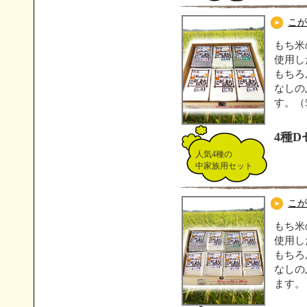
こが
もち米
使用し
もちろ
なしの
す。（5
4種D
人気4種の
中家族用セット
こが
もち米
使用し
もちろ
なしの
ます。（