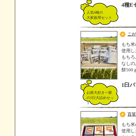
4種E
人気4種の
大家族用セット
こが
もち米
使用し
もちろ
なしの
餅500
1臼
お餅大好き一家
の1臼大詰めセッ
ト
百笑
もち米
使用し