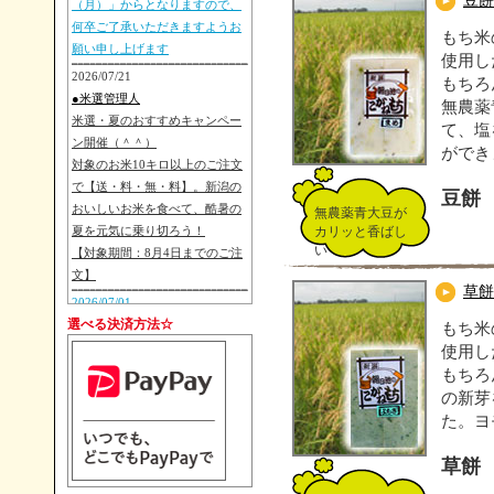
豆餅
（月）」からとなりますので、
何卒ご了承いただきますようお
もち米
願い申し上げます
使用し
2026/07/21
もちろ
●米選管理人
無農薬
米選・夏のおすすめキャンペー
て、塩
ン開催（＾＾）
ができ
対象のお米10キロ以上のご注文
で【送・料・無・料】。新潟の
豆餅
おいしいお米を食べて、酷暑の
無農薬青大豆が
夏を元気に乗り切ろう！
カリッと香ばし
い
【対象期間：8月4日までのご注
文】
草餅
2026/07/01
選べる決済方法☆
●朝日池農場
もち米
【重要予告】次年度のお米市場
使用し
価格を反映し、「2026年（令和
もちろ
8年）度新米発送」より「お米販
の新芽
売価格を改定」を行います。 詳
た。ヨ
細は8月後半より準備ができ次第
ご案内いたしますので、変わら
草餅
ぬご愛顧の程お願い申し上げま