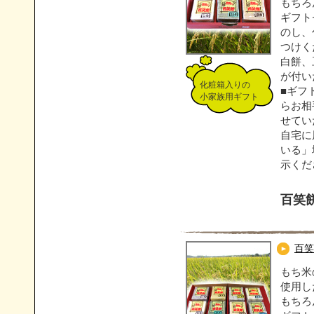
もちろ
ギフト
のし、
つけく
白餅、
が付い
化粧箱入りの
■ギフ
小家族用ギフト
らお相
せてい
自宅に
いる」
示くだ
百笑餅
百笑
もち米
使用し
もちろ