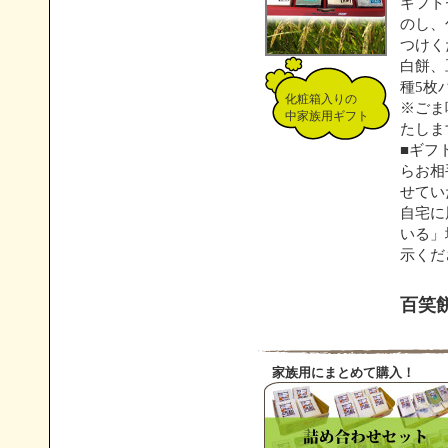
ギフト
のし、
つけく
白餅、
種5枚
化粧箱入りの
※ごま
中家族用ギフト
たしま
■ギフ
らお相
せてい
自宅に
いる」
示くだ
百笑
家族用にまとめて購入！