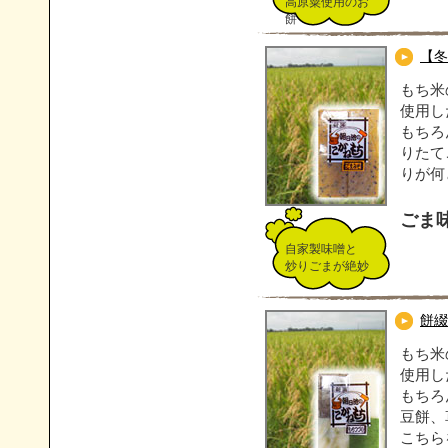
高原粟使用のお
餅
【冬
もち米
使用し
もちろ
りたて
りが何
ごま
自家製味噌と
炒りごまが絶妙
餅綴
もち米
使用し
もちろ
豆餅、
こちら