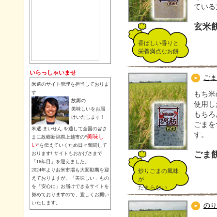
ている
玄米
香ばしい香りと
栄養満点なお餅
いらっしゃいませ
ごま
米選のサイト管理を担当しておりま
す
もち米
故郷の
使用し
美味しいをお届
もちろ
けいたします！
ごまを
米選-まいせん-を通して全国の皆さ
す。
美味し
まに故郷新潟県上越市の“
い
”を伝えていくため日々奮闘して
ごま
おります! サイトもおかげさまで
「16年目」を迎えました。
2024年よりお米市場も大変動期を迎
炒りごまの風味
えておりますが、「美味しい」もの
が
を「安心に」お届けできるサイトを
たまらない
努めておりますので、宜しくお願い
いたします。
のり