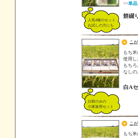
>>
単品
餅綴
人気4種のセット
お試しの方にも
こが
もち米
使用し
もちろ
なしの
白A
白餅のみの
小家族用セット
こが
もち米