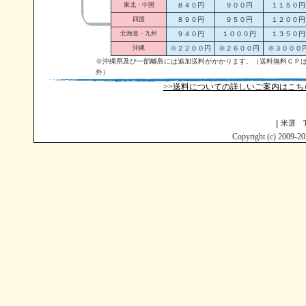
東北・中国
８４０円
９００円
１１５０円
四国
８９０円
９５０円
１２００円
北海道・九州
９４０円
１０００円
１３５０円
沖縄
※２２００円
※２６００円
※３０００
※沖縄県及び一部離島には追加送料がかかります。（送料無料ＣＰ
外）
>>送料についての詳しいご案内はこち
米選 T
Copyright (c) 2009-20