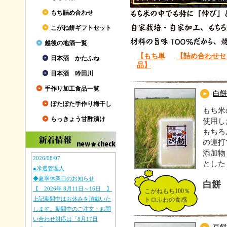
もち詰め合わせ
こがね餅ギフトセット
越後の地酒一覧
【もち単
【詰め合わせセ
日本酒 かたふね
品】
日本酒 吟田川
手作り加工食品一覧
白餅
ぽたぽた手作り梅干し
もち米
らっきょう甘酢漬け
使用し
もちろ
の連打
添加物
2026/08/07
とした
●米選管理人
◆夏季休業日のお知らせ
白餅
【 2026年 8月11日～16日 】
こがねもち100％
上記期間中はお休みを頂戴いた
トロふわの食感
します。期間中のご注文・お問
い合わせ対応は「8月17日