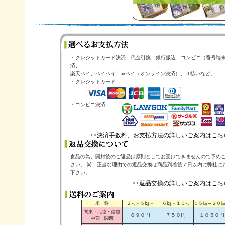
・クレジットカード決済、代金引換、銀行振込、コンビニ（番号端
済、
楽天ペイ、ペイペイ、auペイ（オンライン決済）、ｄ払いなど。
・クレジットカード
・コンビニ決済
>>決済手数料、お支払方法の詳しいご案内はこち
食品の為、開封後のご返品は原則としてお受けできませんので予め
さい。 尚、正当な理由での返品交換は商品到着後７日以内に弊社に
下さい。
>>返品交換の詳しいご案内はこち
米・餅
２㎏～５kg～
６kg～１０㎏
１５㎏～２０
関東・北陸・信越
６９０円
７５０円
１０５０円
中部・関西