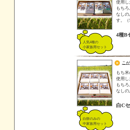
使用し
もちろ
なしの
す。（5
4種B
人気4種の
小家族用セット
こが
もち米
使用し
もちろ
なしの
白C
白餅のみの
中家族用セット