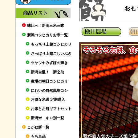
味比べ！新潟三米三昧
新潟コシヒカリお米一覧
もっちり上越コシヒカリ
さっぱり上越こしいぶき
ツヤツヤみずほの輝き
新潟自慢！ 新之助
農場の朝日コシヒカリ
にれいの自然栽培コシ
お得な米選 定期購入
お米とお餅ギフトセット
新潟米 キロ別一覧
こがね餅一覧
もち単品