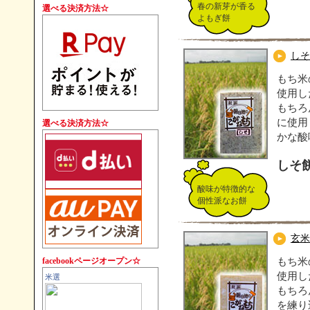
す。
春の新芽が香る
選べる決済方法☆
よもぎ餅
しそ
もち米
使用し
もちろ
に使用
選べる決済方法☆
かな酸
しそ
酸味が特徴的な
個性派なお餅
玄米
facebookページオープン☆
もち米
使用し
米選
もちろ
を練り