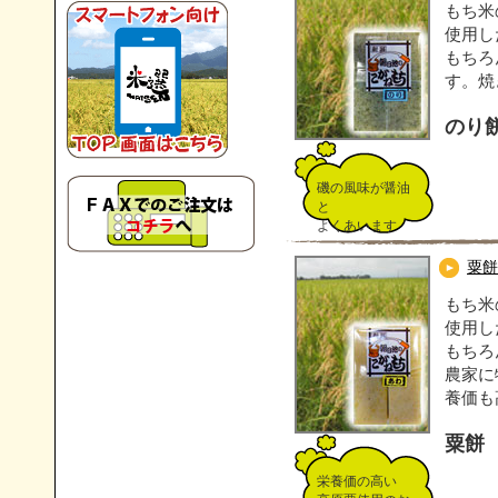
もち米
使用し
もちろ
す。焼
のり
磯の風味が醤油
と
よくあいます
粟餅
もち米
使用し
もちろ
農家に
養価も
粟餅
栄養価の高い