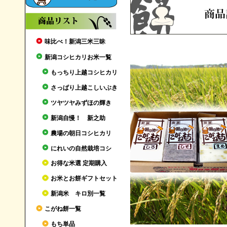
味比べ！新潟三米三昧
新潟コシヒカリお米一覧
もっちり上越コシヒカリ
さっぱり上越こしいぶき
ツヤツヤみずほの輝き
新潟自慢！ 新之助
農場の朝日コシヒカリ
にれいの自然栽培コシ
お得な米選 定期購入
お米とお餅ギフトセット
新潟米 キロ別一覧
こがね餅一覧
もち単品