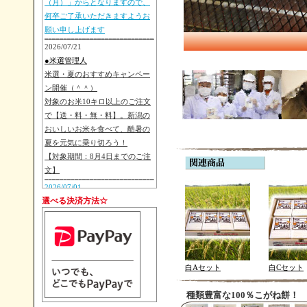
（月）」からとなりますので、
何卒ご了承いただきますようお
願い申し上げます
2026/07/21
●米選管理人
米選・夏のおすすめキャンペー
ン開催（＾＾）
対象のお米10キロ以上のご注文
で【送・料・無・料】。新潟の
おいしいお米を食べて、酷暑の
夏を元気に乗り切ろう！
【対象期間：8月4日までのご注
文】
2026/07/01
選べる決済方法☆
●朝日池農場
【重要予告】次年度のお米市場
価格を反映し、「2026年（令和
8年）度新米発送」より「お米販
売価格を改定」を行います。 詳
白Aセット
白Cセット
細は8月後半より準備ができ次第
ご案内いたしますので、変わら
種類豊富な100％こがね餅！
ぬご愛顧の程お願い申し上げま