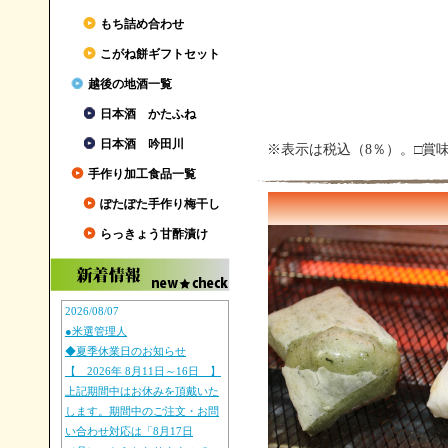
もち詰め合わせ
こがね餅ギフトセット
越後の地酒一覧
日本酒 かたふね
日本酒 吟田川
※表示は税込（8％）。□賞
手作り加工食品一覧
ぽたぽた手作り梅干し
らっきょう甘酢漬け
2026/08/07
●米選管理人
◆夏季休業日のお知らせ
【 2026年 8月11日～16日 】
上記期間中はお休みを頂戴いた
します。期間中のご注文・お問
い合わせ対応は「8月17日