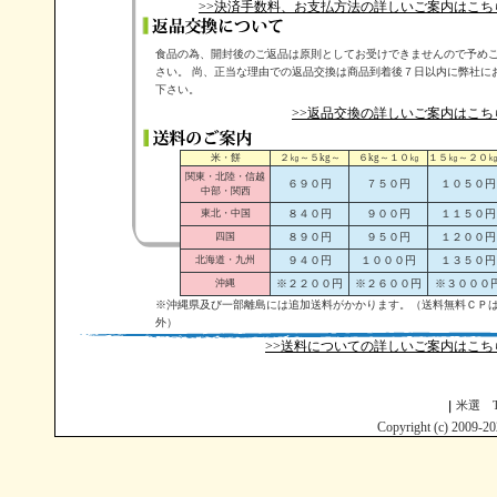
>>決済手数料、お支払方法の詳しいご案内はこち
食品の為、開封後のご返品は原則としてお受けできませんので予め
さい。 尚、正当な理由での返品交換は商品到着後７日以内に弊社に
下さい。
>>返品交換の詳しいご案内はこち
米・餅
２㎏～５kg～
６kg～１０㎏
１５㎏～２０
関東・北陸・信越
６９０円
７５０円
１０５０円
中部・関西
東北・中国
８４０円
９００円
１１５０円
四国
８９０円
９５０円
１２００円
北海道・九州
９４０円
１０００円
１３５０円
沖縄
※２２００円
※２６００円
※３０００
※沖縄県及び一部離島には追加送料がかかります。（送料無料ＣＰ
外）
>>送料についての詳しいご案内はこち
米選 T
Copyright (c) 2009-20