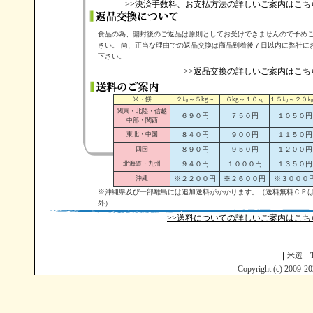
>>決済手数料、お支払方法の詳しいご案内はこち
食品の為、開封後のご返品は原則としてお受けできませんので予め
さい。 尚、正当な理由での返品交換は商品到着後７日以内に弊社に
下さい。
>>返品交換の詳しいご案内はこち
米・餅
２㎏～５kg～
６kg～１０㎏
１５㎏～２０
関東・北陸・信越
６９０円
７５０円
１０５０円
中部・関西
東北・中国
８４０円
９００円
１１５０円
四国
８９０円
９５０円
１２００円
北海道・九州
９４０円
１０００円
１３５０円
沖縄
※２２００円
※２６００円
※３０００
※沖縄県及び一部離島には追加送料がかかります。（送料無料ＣＰ
外）
>>送料についての詳しいご案内はこち
米選 T
Copyright (c) 2009-20