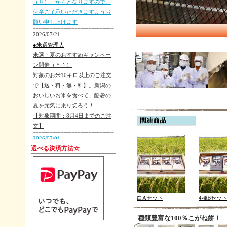
（月）」からとなりますので、
何卒ご了承いただきますようお
願い申し上げます
2026/07/21
●米選管理人
米選・夏のおすすめキャンペー
ン開催（＾＾）
対象のお米10キロ以上のご注文
で【送・料・無・料】。新潟の
おいしいお米を食べて、酷暑の
夏を元気に乗り切ろう！
【対象期間：8月4日までのご注
文】
2026/07/01
選べる決済方法☆
●朝日池農場
【重要予告】次年度のお米市場
価格を反映し、「2026年（令和
8年）度新米発送」より「お米販
売価格を改定」を行います。 詳
白Aセット
4種Bセッ
細は8月後半より準備ができ次第
ご案内いたしますので、変わら
種類豊富な100％こがね餅！
ぬご愛顧の程お願い申し上げま