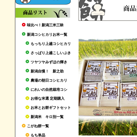
味比べ！新潟三米三昧
新潟コシヒカリお米一覧
もっちり上越コシヒカリ
さっぱり上越こしいぶき
ツヤツヤみずほの輝き
新潟自慢！ 新之助
農場の朝日コシヒカリ
にれいの自然栽培コシ
お得な米選 定期購入
お米とお餅ギフトセット
新潟米 キロ別一覧
こがね餅一覧
もち単品