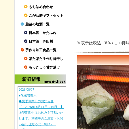
もち詰め合わせ
こがね餅ギフトセット
越後の地酒一覧
日本酒 かたふね
日本酒 吟田川
※表示は税込（8％）。□賞
手作り加工食品一覧
ぽたぽた手作り梅干し
らっきょう甘酢漬け
2026/08/07
●米選管理人
◆夏季休業日のお知らせ
【 2026年 8月11日～16日 】
上記期間中はお休みを頂戴いた
します。期間中のご注文・お問
い合わせ対応は「8月17日