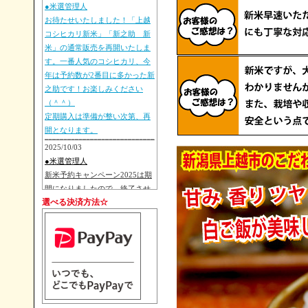
●米選管理人
お待たせいたしました！「上越
コシヒカリ新米」「新之助 新
米」の通常販売を再開いたしま
す。一番人気のコシヒカリ、今
年は予約数が2番目に多かった新
之助です！お楽しみください
（＾＾）
定期購入は準備が整い次第、再
開となります。
2025/10/03
●米選管理人
新米予約キャンペーン2025は期
間になりましたので、終了させ
選べる決済方法☆
ていただきます。たくさんのご
注文ありがとうございました！
新米は発送準備が整い次第、順
次発送いたしますので、新潟新
米をぜひお楽しみに、今しばら
くお待ちいただきますようお願
い申し上げます。
2025/9/29