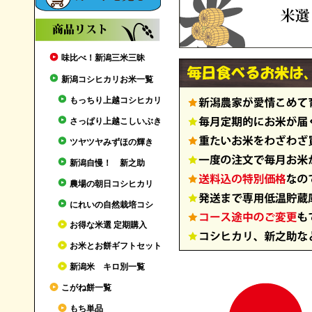
味比べ！新潟三米三昧
新潟コシヒカリお米一覧
もっちり上越コシヒカリ
さっぱり上越こしいぶき
ツヤツヤみずほの輝き
新潟自慢！ 新之助
農場の朝日コシヒカリ
にれいの自然栽培コシ
お得な米選 定期購入
お米とお餅ギフトセット
新潟米 キロ別一覧
こがね餅一覧
もち単品