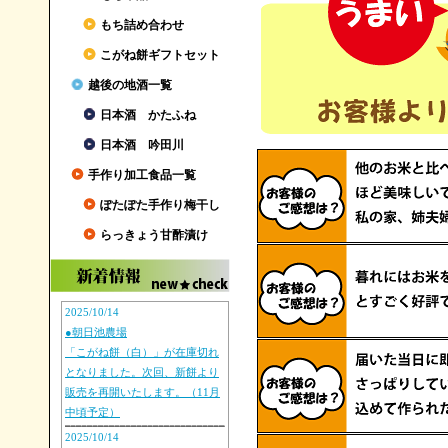
もち詰め合わせ
こがね餅ギフトセット
越後の地酒一覧
日本酒 かたふね
日本酒 吟田川
手作り加工食品一覧
ぽたぽた手作り梅干し
らっきょう甘酢漬け
2025/10/14
●朝日池農場
「こがね餅（白）」が在庫切れ
となりました。次回、新餅より
販売を再開いたします。（11月
中頃予定）
2025/10/14