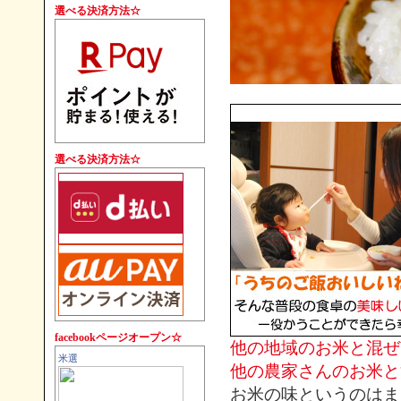
選べる決済方法☆
●米選管理人
お待たせいたしました！「朝日
コシヒカリ新米」の通常販売を
再開いたします。こだわり農家
の新潟米をどうぞ（＾＾）
2025/9/17
●米選管理人
お待たせいたしました！「上越
こしいぶき新米」の通常販売を
選べる決済方法☆
再開いたします。新潟新米一番
ノリをお楽しみください（＾
＾）
定期購入は準備が整い次第、再
開を予定しております。
2025/9/04
●米選管理人
【重要】先ご案内通り、大変恐
縮ではございますが、令和7年度
facebookページオープン☆
新米より販売価格の改定を行わ
他の地域のお米と混ぜ
米選
せていただきます。各農場さん
他の農家さんのお米
と協議相談を行い、昨今の物価
お米の味というのはま
上昇、資材・燃料費も反映させ