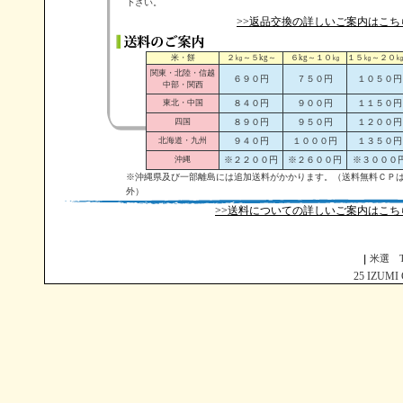
下さい。
>>返品交換の詳しいご案内はこち
米・餅
２㎏～５kg～
６kg～１０㎏
１５㎏～２０
関東・北陸・信越
６９０円
７５０円
１０５０円
中部・関西
東北・中国
８４０円
９００円
１１５０円
四国
８９０円
９５０円
１２００円
北海道・九州
９４０円
１０００円
１３５０円
沖縄
※２２００円
※２６００円
※３０００
※沖縄県及び一部離島には追加送料がかかります。（送料無料ＣＰ
外）
>>送料についての詳しいご案内はこち
米選 T
25 IZUMI Co