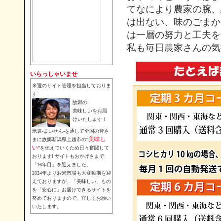
ていただき、また当店の販売能
てなにより農家の腕、
力をはるかに超えるご注文過
は出ない、味のごまか
多、早期での完売をさけるた
は一層の努力と工夫を
め、市場価格を反映しての価格
私も毎日農家さんの気
改定とさせていただきます。 今
後とも全国の皆さまの安心美味
しいお米をお届け継続できるよ
いらっしゃいませ
う、何卒ご理解いただきますよ
うお願い申し上げます。
米選のサイト管理を担当しておりま
す
故郷の
美味しいをお届
けいたします！
米選-まいせん-を通して全国の皆さ
美味し
まに故郷新潟県上越市の“
い
”を伝えていくため日々奮闘して
おります! サイトもおかげさまで
「16年目」を迎えました。
2024年よりお米市場も大変動期を迎
えておりますが、「美味しい」もの
を「安心に」お届けできるサイトを
努めておりますので、宜しくお願い
いたします。