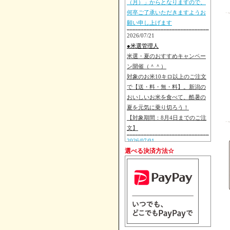
（月）」からとなりますので、
何卒ご了承いただきますようお
願い申し上げます
2026/07/21
●米選管理人
米選・夏のおすすめキャンペー
ン開催（＾＾）
対象のお米10キロ以上のご注文
で【送・料・無・料】。新潟の
おいしいお米を食べて、酷暑の
夏を元気に乗り切ろう！
【対象期間：8月4日までのご注
文】
2026/07/01
選べる決済方法☆
●朝日池農場
【重要予告】次年度のお米市場
価格を反映し、「2026年（令和
8年）度新米発送」より「お米販
売価格を改定」を行います。 詳
細は8月後半より準備ができ次第
ご案内いたしますので、変わら
ぬご愛顧の程お願い申し上げま