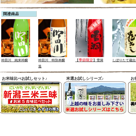
季節限定
吟田川 純米吟醸
吟田川 特別本醸
【
】雪洞
しぼりたて蔵出
造
お米味比べお試しセット♪
米選お試しシリーズ♪
お