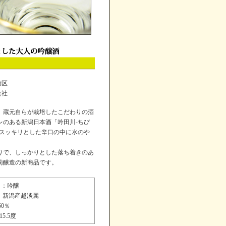
崎区
会社
、蔵元自らが栽培したこだわりの酒
レのある新潟日本酒「吟田川-ちび
いスッキリとした辛口の中に水のや
。
りで、しっかりとした落ち着きのあ
菊醸造の新商品です。
：吟醸
：新潟産越淡麗
50％
5.5度