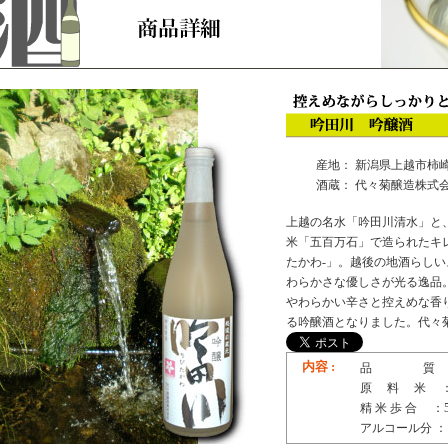
産地： 新潟県上越市柿
酒蔵： 代々菊醸造株式
上越の名水「吟田川清水」と
米「五百万石」で造られたキ
たかわ-」。越後の地酒らし
わらかさな優しさが光る逸品
やわらかい辛さと控えめな香
る吟醸酒となりました。代々
内容 :
品 質 
原 料 米 
精 米 歩 合 ：
アルコール分 ：1