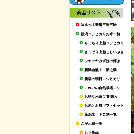
味比べ！新潟三米三昧
新潟コシヒカリお米一覧
もっちり上越コシヒカリ
さっぱり上越こしいぶき
ツヤツヤみずほの輝き
新潟自慢！ 新之助
農場の朝日コシヒカリ
にれいの自然栽培コシ
お得な米選 定期購入
お米とお餅ギフトセット
新潟米 キロ別一覧
こがね餅一覧
もち単品