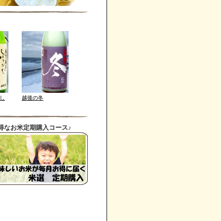
し
越後の冬
得なお米定期購入コース♪