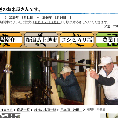
せ
【 2026年 8月11日 ～ 2026年 8月16日 】
期間中に頂いたご注文は
８月１７日（月）
より順次対応させていただきます。
米選 TO
ＨＯＭＥ
商品一覧
越後の地酒一覧
日本酒 吟田川
吟田川 吟醸酒