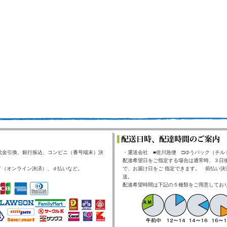
代金引換、銀行振込、コンビニ（番号端末）決
・運送会社 ■佐川急便 □ゆうパック（チル
配達希望日をご指定する場合は通常時、３日
イ（オンライン決済）、ｄ払いなど。
で、お届け日をご 指定できます。 前払い決
送。
配達希望時間は下記の５種類をご用意してお