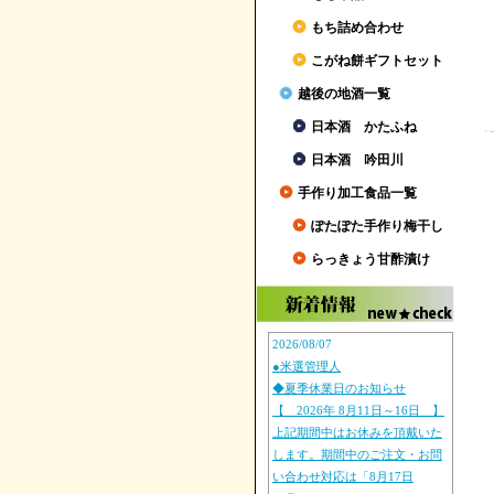
もち詰め合わせ
こがね餅ギフトセット
越後の地酒一覧
日本酒 かたふね
日本酒 吟田川
手作り加工食品一覧
ぽたぽた手作り梅干し
らっきょう甘酢漬け
2026/08/07
●米選管理人
◆夏季休業日のお知らせ
【 2026年 8月11日～16日 】
上記期間中はお休みを頂戴いた
します。期間中のご注文・お問
い合わせ対応は「8月17日