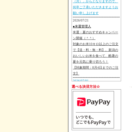
（月）」からとなりますので、
何卒ご了承いただきますようお
願い申し上げます
2026/07/21
●米選管理人
米選・夏のおすすめキャンペー
ン開催（＾＾）
対象のお米10キロ以上のご注文
で【送・料・無・料】。新潟の
おいしいお米を食べて、酷暑の
夏を元気に乗り切ろう！
【対象期間：8月4日までのご注
文】
2026/07/01
選べる決済方法☆
●朝日池農場
【重要予告】次年度のお米市場
価格を反映し、「2026年（令和
8年）度新米発送」より「お米販
売価格を改定」を行います。 詳
細は8月後半より準備ができ次第
ご案内いたしますので、変わら
ぬご愛顧の程お願い申し上げま