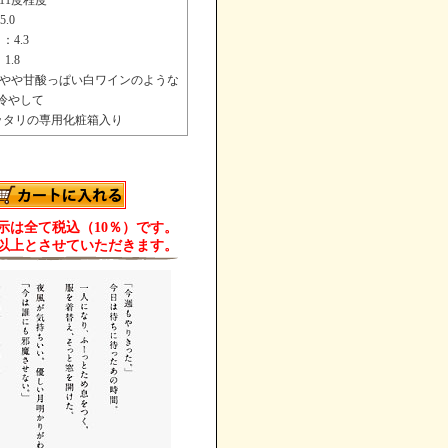
11度程度
.0
.3
1.8
やや甘酸っぱい白ワインのような
冷やして
ッタリの専用化粧箱入り
示は全て税込（10％）です。
歳以上とさせていただきます。