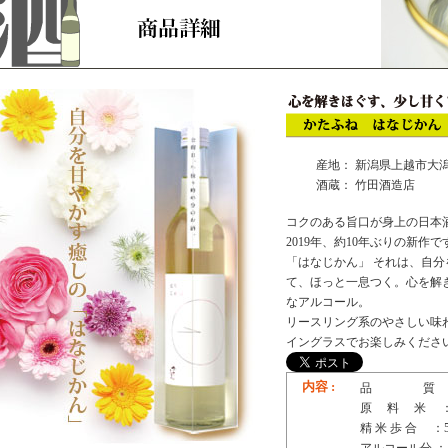
産地： 新潟県上越市大
酒蔵： 竹田酒造店
コクのある旨口が身上の日本
2019年、約10年ぶりの新作で
「はなじかん」 それは、自
て、ほっと一息つく。心を解
なアルコール。
リースリング系のやさしい味
イングラスでお楽しみくださ
内容 :
品 質 ：
原 料 米 ：
精 米 歩 合 ：