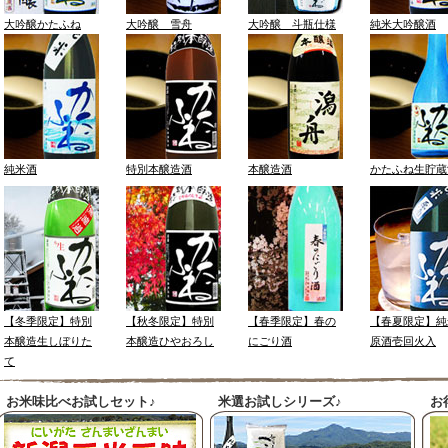
大吟醸かたふね
大吟醸 雪舟
大吟醸 斗瓶仕様
純米大吟醸酒
純米酒
特別本醸造酒
本醸造酒
かたふね生貯蔵
【冬季限定】特別
【秋冬限定】特別
【春季限定】春の
【春夏限定】純
本醸造生しぼりた
本醸造ひやおろし
にごり酒
原酒壱回火入
て
お米味比べお試しセット♪
米選お試しシリーズ♪
お