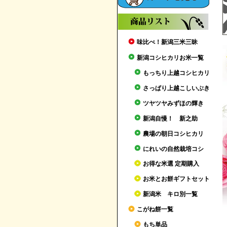
味比べ！新潟三米三昧
新潟コシヒカリお米一覧
もっちり上越コシヒカリ
さっぱり上越こしいぶき
ツヤツヤみずほの輝き
新潟自慢！ 新之助
農場の朝日コシヒカリ
にれいの自然栽培コシ
お得な米選 定期購入
お米とお餅ギフトセット
新潟米 キロ別一覧
こがね餅一覧
もち単品