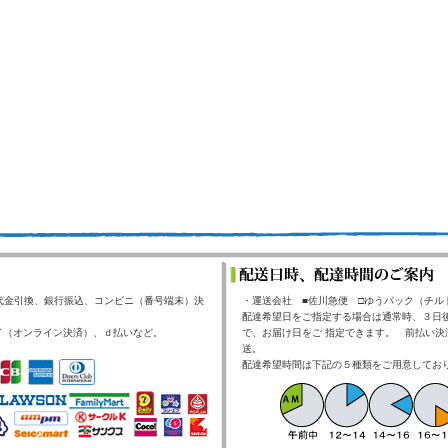
代金引換、銀行振込、コンビニ（番号端末）決
・運送会社 ■佐川急便 □ゆうパック（チル
配達希望日をご指定する場合は通常時、３日
イ（オンライン決済）、ｄ払いなど。
で、お届け日をご 指定できます。 前払い決
送。
配達希望時間は下記の５種類をご用意してお