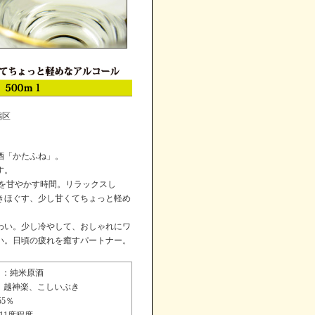
潟区
酒「かたふね」。
す。
分を甘やかす時間。リラックスし
きほぐす、少し甘くてちょっと軽め
わい。少し冷やして、おしゃれにワ
い。日頃の疲れを癒すパートナー。
純米原酒
越神楽、こしいぶき
55％