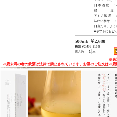
アルコール分 ：
日 本 酒 度 ：-5
酸 度 ：4
アミノ 酸 度 ：
味わい参考 ：
口当たり、よく
■ギフトにもピ
500ml: ￥2,680
税別￥2,436（10％
購入数
本
※表
20歳未満の者の飲酒は法律で禁止されています。お酒のご注文は20