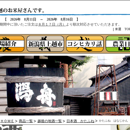
せ
【 2026年 8月11日 ～ 2026年 8月16日 】
期間中に頂いたご注文は
８月１７日（月）
より順次対応させていただきます。
米選 TO
ＨＯＭＥ
商品一覧
越後の地酒一覧
日本酒 かたふね
かたふね はなじかん