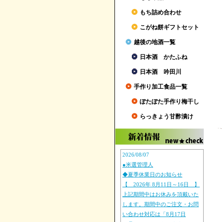
もち詰め合わせ
こがね餅ギフトセット
越後の地酒一覧
日本酒 かたふね
日本酒 吟田川
手作り加工食品一覧
ぽたぽた手作り梅干し
らっきょう甘酢漬け
2026/08/07
●米選管理人
◆夏季休業日のお知らせ
【 2026年 8月11日～16日 】
上記期間中はお休みを頂戴いた
します。期間中のご注文・お問
い合わせ対応は「8月17日