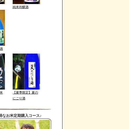
純米吟醸酒
酒
米
【夏季限定】夏の
にごり酒
得なお米定期購入コース♪