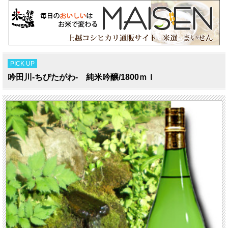
PICK UP
吟田川-ちびたがわ- 純米吟醸/1800ｍｌ