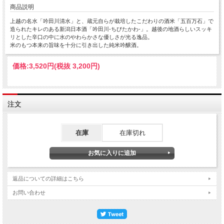
商品説明
上越の名水「吟田川清水」と、蔵元自らが栽培したこだわりの酒米「五百万石」で
造られたキレのある新潟日本酒「吟田川-ちびたかわ-」。越後の地酒らしいスッキ
リとした辛口の中に水のやわらかさな優しさが光る逸品。
米のもつ本来の旨味を十分に引き出した純米吟醸酒。
価格:
3,520円
(税抜 3,200円)
注文
在庫
在庫切れ
返品についての詳細はこちら
お問い合わせ