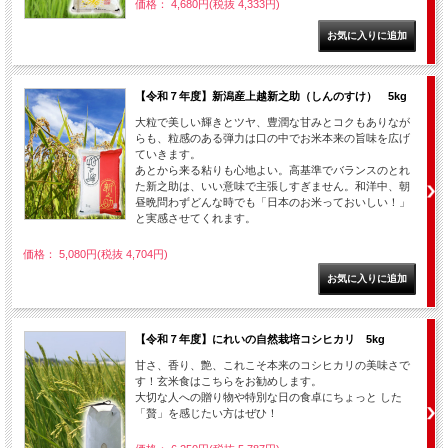
価格： 4,680円(税抜 4,333円)
【令和７年度】新潟産上越新之助（しんのすけ） 5kg
大粒で美しい輝きとツヤ、豊潤な甘みとコクもありなが
らも、粒感のある弾力は口の中でお米本来の旨味を広げ
ていきます。
あとから来る粘りも心地よい。高基準でバランスのとれ
た新之助は、いい意味で主張しすぎません。和洋中、朝
昼晩問わずどんな時でも「日本のお米っておいしい！」
と実感させてくれます。
価格： 5,080円(税抜 4,704円)
【令和７年度】にれいの自然栽培コシヒカリ 5kg
甘さ、香り、艶、これこそ本来のコシヒカリの美味さで
す！玄米食はこちらをお勧めします。
大切な人への贈り物や特別な日の食卓にちょっと した
「贅」を感じたい方はぜひ！