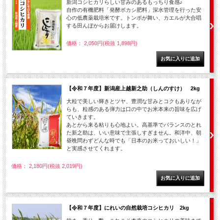
新潟コシヒカリらしい甘みのあるもっちり食感♪
自作の有機肥料「発酵ボカシ肥料」深水管理を行った安
心の低農薬栽培米です。トンボが舞い、カエルが大合唱
する田んぼからお届けします。
価格： 2,050円(税抜 1,898円)
【令和７年度】新潟産上越新之助（しんのすけ） 2kg
大粒で美しい輝きとツヤ、豊潤な甘みとコクもありなが
らも、粒感のある弾力は口の中でお米本来の旨味を広げ
ていきます。
あとから来る粘りも心地よい。高基準でバランスのとれ
た新之助は、いい意味で主張しすぎません。和洋中、朝
昼晩問わずどんな時でも「日本のお米っておいしい！」
と実感させてくれます。
価格： 2,180円(税抜 2,019円)
【令和７年度】にれいの自然栽培コシヒカリ 2kg