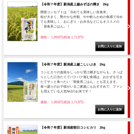
【令和７年度】新潟産上越みずほの輝き 2kg
開発コンセプトは「冷めても美味しい良食米」
粒が大きく、艶やかな外観、やや軟らかめの食感で冷め
ても美味しく、おにぎり・お弁当などにもオススメの
「昼食系ごはん」！
価格： 1,850円(税抜 1,713円)
【令和７年度】新潟産上越こしいぶき 2kg
コシヒカリの血統をしっかり受け継ぎながらも、さっぱ
りとした口当たりでパクパク進む食感は、おかずを引き
たてサッと食べたい「朝食系ごはん」とも言えます。
食べ盛りのお子様がいるご家庭にもおすすめで、ファン
も増えている人気№2のお米です！
価格： 1,850円(税抜 1,713円)
【令和７年度】新潟産朝日コシヒカリ 2kg