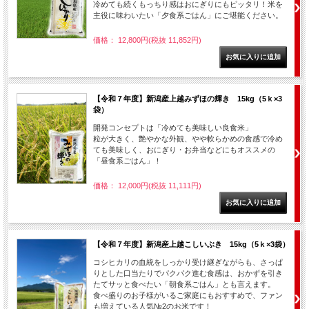
冷めても続くもっちり感はおにぎりにもピッタリ！米を
主役に味わいたい「夕食系ごはん」にご堪能ください。
価格： 12,800円(税抜 11,852円)
【令和７年度】新潟産上越みずほの輝き 15kg（5ｋ×3
袋）
開発コンセプトは「冷めても美味しい良食米」
粒が大きく、艶やかな外観、やや軟らかめの食感で冷め
ても美味しく、おにぎり・お弁当などにもオススメの
「昼食系ごはん」！
価格： 12,000円(税抜 11,111円)
【令和７年度】新潟産上越こしいぶき 15kg（5ｋ×3袋）
コシヒカリの血統をしっかり受け継ぎながらも、さっぱ
りとした口当たりでパクパク進む食感は、おかずを引き
たてサッと食べたい「朝食系ごはん」とも言えます。
食べ盛りのお子様がいるご家庭にもおすすめで、ファン
も増えている人気№2のお米です！