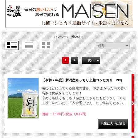
1 / 2ページ
（全25件）
1
2
次へ
【令和７年度】新潟産もっちり上越コシヒカリ 2kg
噛むほどに出てくる自然の甘み、 炊きあがった時の香り
高さは食欲をそそります！
冷めても続くもっちり感はおにぎりにもピッタリ！米を
主役に味わいたい「夕食系ごはん」にご堪能ください。
価格： 1,980円(税抜 1,833円)