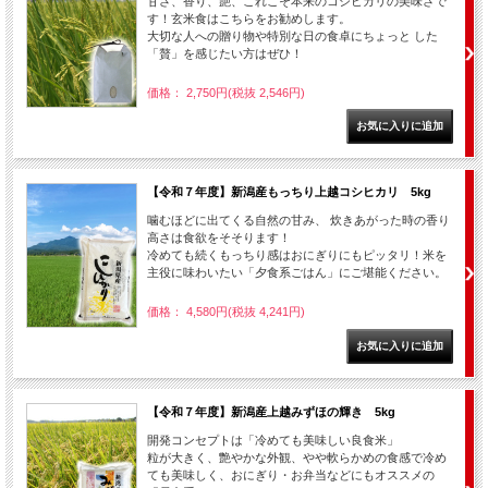
甘さ、香り、艶、これこそ本来のコシヒカリの美味さで
す！玄米食はこちらをお勧めします。
大切な人への贈り物や特別な日の食卓にちょっと した
「贅」を感じたい方はぜひ！
価格： 2,750円(税抜 2,546円)
【令和７年度】新潟産もっちり上越コシヒカリ 5kg
噛むほどに出てくる自然の甘み、 炊きあがった時の香り
高さは食欲をそそります！
冷めても続くもっちり感はおにぎりにもピッタリ！米を
主役に味わいたい「夕食系ごはん」にご堪能ください。
価格： 4,580円(税抜 4,241円)
【令和７年度】新潟産上越みずほの輝き 5kg
開発コンセプトは「冷めても美味しい良食米」
粒が大きく、艶やかな外観、やや軟らかめの食感で冷め
ても美味しく、おにぎり・お弁当などにもオススメの