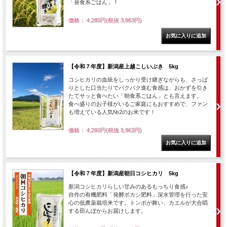
「昼食系ごはん」！
価格： 4,280円(税抜 3,963円)
【令和７年度】新潟産上越こしいぶき 5kg
コシヒカリの血統をしっかり受け継ぎながらも、さっぱ
りとした口当たりでパクパク進む食感は、おかずを引き
たてサッと食べたい「朝食系ごはん」とも言えます。
食べ盛りのお子様がいるご家庭にもおすすめで、ファン
も増えている人気№2のお米です！
価格： 4,280円(税抜 3,963円)
【令和７年度】新潟産朝日コシヒカリ 5kg
新潟コシヒカリらしい甘みのあるもっちり食感♪
自作の有機肥料「発酵ボカシ肥料」深水管理を行った安
心の低農薬栽培米です。トンボが舞い、カエルが大合唱
する田んぼからお届けします。