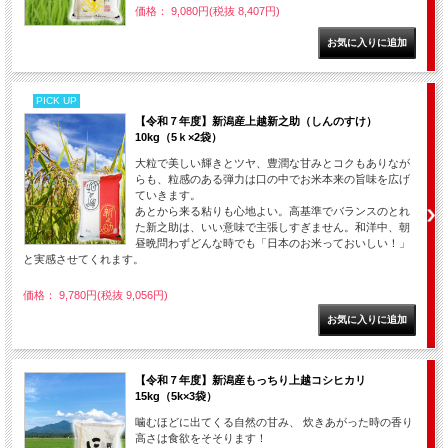
価格： 9,080円(税抜 8,407円)
PICK UP
【令和７年度】新潟産上越新之助（しんのすけ）
10kg（5ｋ×2袋）
大粒で美しい輝きとツヤ、豊潤な甘みとコクもありなが
らも、粒感のある弾力は口の中でお米本来の旨味を広げ
ていきます。
あとから来る粘りも心地よい。高基準でバランスのとれ
た新之助は、いい意味で主張しすぎません。和洋中、朝
昼晩問わずどんな時でも「日本のお米っておいしい！」
と実感させてくれます。
価格： 9,780円(税抜 9,056円)
【令和７年度】新潟産もっちり上越コシヒカリ
15kg（5k×3袋）
噛むほどに出てくる自然の甘み、 炊きあがった時の香り
高さは食欲をそそります！