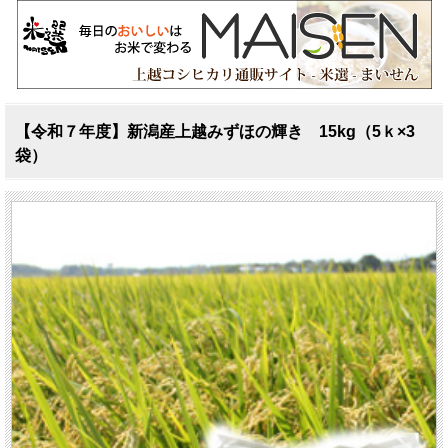
【令和７年度】新潟産上越みずほの輝き 15kg（5ｋ×3
袋）