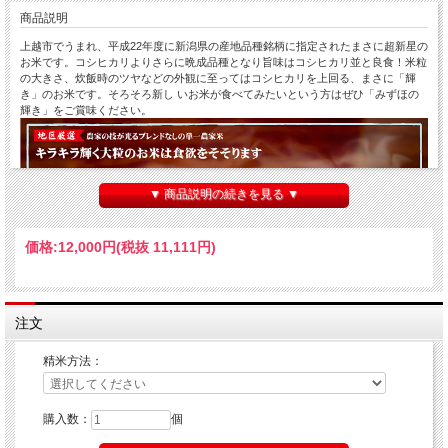
商品説明
上越市でうまれ、平成22年度に新潟県の産地品種銘柄に指定されたまさに超新星の
お米です。コシヒカリよりさらに晩成品種となり旨味はコシヒカリ並と良食！米粒
の大きさ、炊飯時のツヤなどの外観に至ってはコシヒカリを上回る、まさに「輝
き」のお米です。そろそろ新し いお米が食べてみたいという方はぜひ「みずほの
輝き」をご賞味ください。
▼ 商品説明の続きを見る ▼
価格:
12,000円
(税抜 11,111円)
注文
精米方法：
購入数：
個