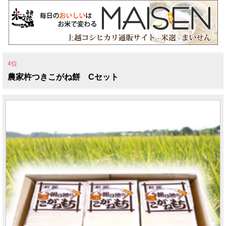
4位
農家杵つきこがね餅 Cセット