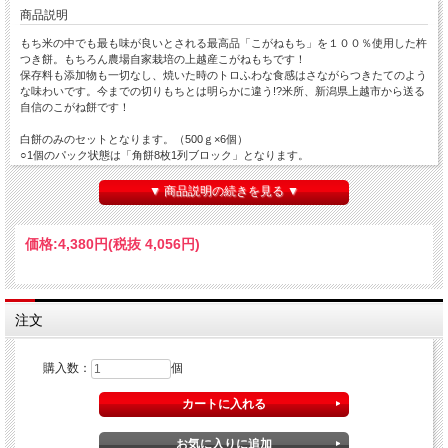
商品説明
もち米の中でも最も味が良いとされる最高品「こがねもち」を１００％使用した杵
つき餅。もちろん農場自家栽培の上越産こがねもちです！
保存料も添加物も一切なし、焼いた時のトロふわな食感はさながらつきたてのよう
な味わいです。今までの切りもちとは明らかに違う!?米所、新潟県上越市から送る
自信のこがね餅です！
白餅のみのセットとなります。（500ｇ×6個）
○1個のパック状態は「角餅8枚1列ブロック」となります。
○箱は正方形型に変更しております。サイズのご確認はお問い合わせください。
▼ 商品説明の続きを見る ▼
価格:
4,380円
(税抜 4,056円)
注文
購入数：
個