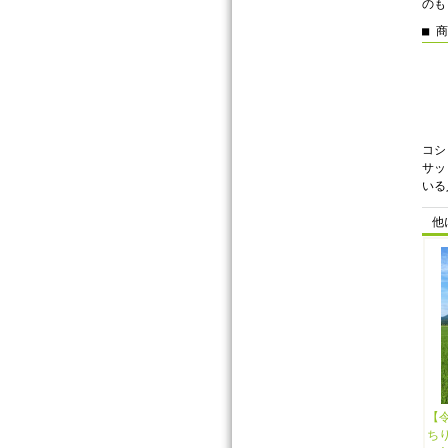
のも
■ 
コシ
サッ
いる
他
【
ち