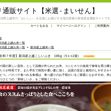
リ通販サイト【米選-まいせん】
新潟県上越市の「おいしい」を全国にお届けする地元密着の産地直送通販サイトです
カートをみる
｜
マイページへログイン
｜
ご利用案内
E
新潟産上越お米一覧
新潟産上越お米一覧
>
新潟産上越米一覧
令和７年度】新潟産上越こしいぶき 10kg（5ｋ×2袋）
の国の新しい息吹」として品種が作られたお米。コシヒカリの血統で食味を受け継
たりが特長です。また早生で病気や暑い夏に強く、品質の安定と栽培のしやすさか
とつ。パクパク食べれる食感は、食べ盛りのお子様がいるご家庭にもおすすめ。米
うひとつの「美味しいさ」をご堪能ください。