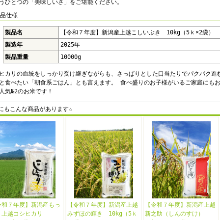
うひとつの「美味しいさ」をご堪能ください。
商品仕様
製品名
【令和７年度】新潟産上越こしいぶき 10kg（5ｋ×2袋）
製造年
2025年
製品重量
10000g
ヒカリの血統をしっかり受け継ぎながらも、さっぱりとした口当たりでパクパク進
と食べたい「朝食系ごはん」とも言えます。 食べ盛りのお子様がいるご家庭にも
人気№2のお米です！
にもこんな商品があります☆
令和７年度】新潟産もっ
【令和７年度】新潟産上越
【令和７年度】新潟産上越
り上越コシヒカリ
みずほの輝き 10kg（5ｋ
新之助（しんのすけ）