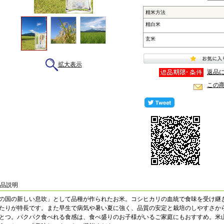
精米方法
精白米
玄米
拡大表示
返品
この
商品説明
の国の新しい息吹」として品種が作られたお米。コシヒカリの血統で食味を受け継
たりが特長です。また早生で病気や暑い夏に強く、品質の安定と栽培のしやすさか
とつ。パクパク食べれる食感は、食べ盛りのお子様がいるご家庭にもおすすめ。米