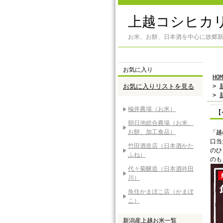
上越コシヒカ
お米、お餅、日本酒を中心に故郷
お気に入り
HOM
お気に入りリストを見る
>
>
楡井農場（お米）
【
朝日池総合農場（お米、
お餅、加工食品）
「越
口当
竹田酒造店（日本酒かた
のひ
ふね）
のも
代々菊醸造（日本酒吟田
川）
魚住かまぼこ店（かまぼ
こ）
新潟産上越お米一覧