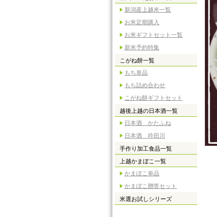
新潟産上越米一覧
お米定期購入
お米ギフトセット一覧
新米予約特集
こがね餅一覧
もち単品
もち詰め合わせ
こがね餅ギフトセット
越後上越の日本酒一覧
日本酒 かたふね
日本酒 吟田川
手作り加工食品一覧
上越かまぼこ一覧
かまぼこ単品
かまぼこ贈答セット
米選お試しシリーズ