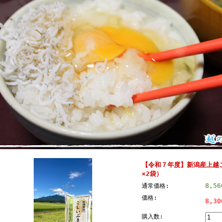
【令和７年度】新潟産上越こ
×2袋）
8,5
通常価格:
価格:
8,3
購入数: