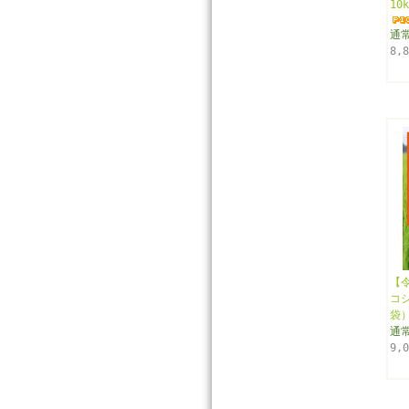
10
通常
8,
【
コシ
袋
通常
9,